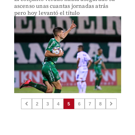
ascenso unas cuantas jornadas atrás
pero hoy levantó el título
2
3
4
5
6
7
8