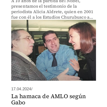
A 10 años de la partida del Nobel,
presentamos el testimonio de la
periodista Alicia Aldrete, quien en 2001
fue con él a los Estudios Churubusco a
hacer un reportaje sobre Frida, filme en
el que “había órdenes de que ningún
reportero entrara a las lo
17.04.2024/
La hamaca de AMLO según
Gabo