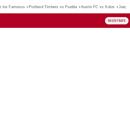
e los Famosos
Portland Timbers vs Puebla
Austin FC vs Xolos
Juego
REGÍSTRATE