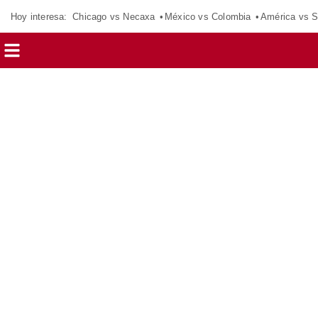
Hoy interesa:
Chicago vs Necaxa
México vs Colombia
América vs S