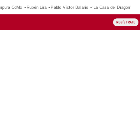
púrpura CdMx
Rubén Lira
Pablo Víctor Balario
‘La Casa del Dragón’
REGÍSTRATE