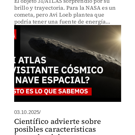
El objeto 3I/ATLAS sorprendió por su
brillo y trayectoria. Para la NASA es un
cometa, pero Avi Loeb plantea que
podría tener una fuente de energía
nuclear. ¿Qué opinan los expertos y qué
podemos aprender de este visitante
interestelar?
03.10.2025/
Científico advierte sobre
posibles características