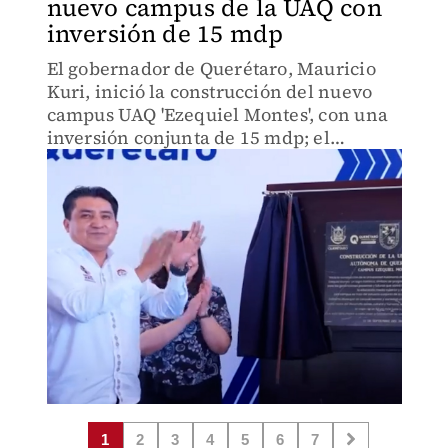
nuevo campus de la UAQ con
inversión de 15 mdp
El gobernador de Querétaro, Mauricio
Kuri, inició la construcción del nuevo
campus UAQ 'Ezequiel Montes', con una
inversión conjunta de 15 mdp; el
proyecto contempla tres etapas con
aulas, laboratorios y oficinas.
1
2
3
4
5
6
7