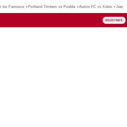
e los Famosos
Portland Timbers vs Puebla
Austin FC vs Xolos
Juego
REGÍSTRATE