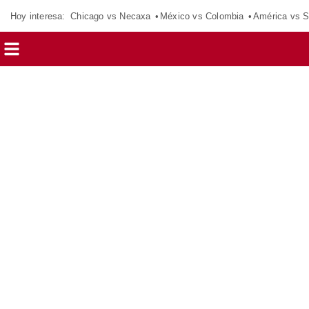
Hoy interesa:
Chicago vs Necaxa
México vs Colombia
América vs S