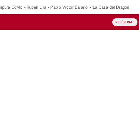
púrpura CdMx
Rubén Lira
Pablo Víctor Balario
‘La Casa del Dragón’
REGÍSTRATE