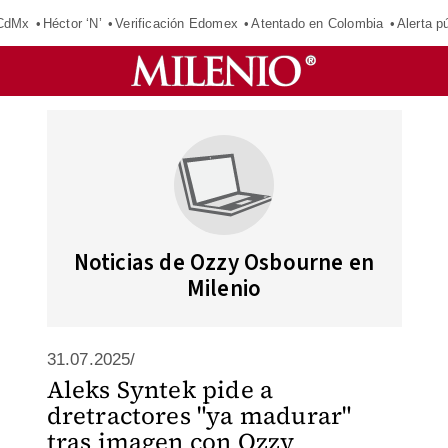
 CdMx
Héctor ‘N’
Verificación Edomex
Atentado en Colombia
Alerta 
Noticias de Ozzy Osbourne en
Milenio
31.07.2025/
Aleks Syntek pide a
dretractores "ya madurar"
tras imagen con Ozzy