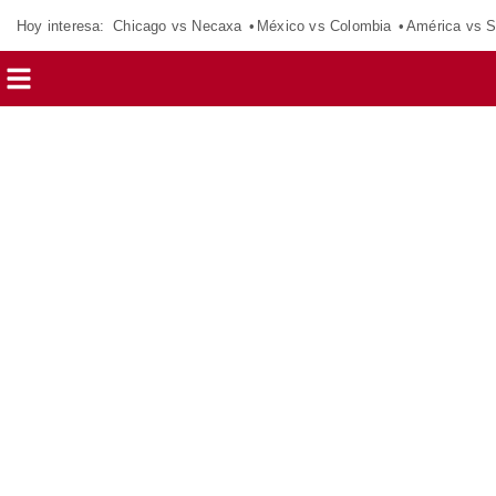
Hoy interesa:
Chicago vs Necaxa
México vs Colombia
América vs S