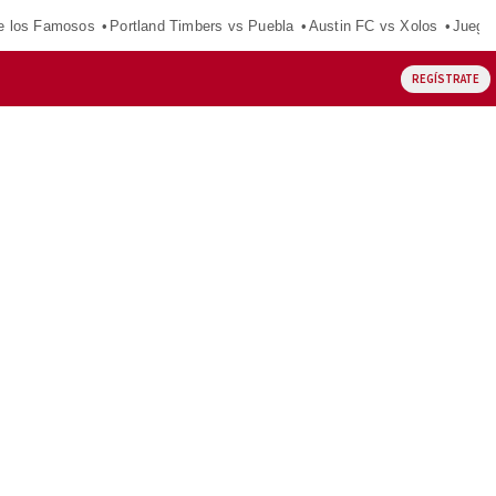
e los Famosos
Portland Timbers vs Puebla
Austin FC vs Xolos
Juego
REGÍSTRATE