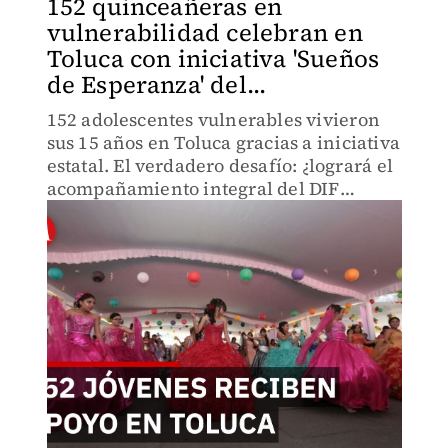
152 quinceañeras en
vulnerabilidad celebran en
Toluca con iniciativa 'Sueños
de Esperanza' del...
152 adolescentes vulnerables vivieron
sus 15 años en Toluca gracias a iniciativa
estatal. El verdadero desafío: ¿logrará el
acompañamiento integral del DIF
fortalecer sus proyectos de vida más allá
de la celebración?