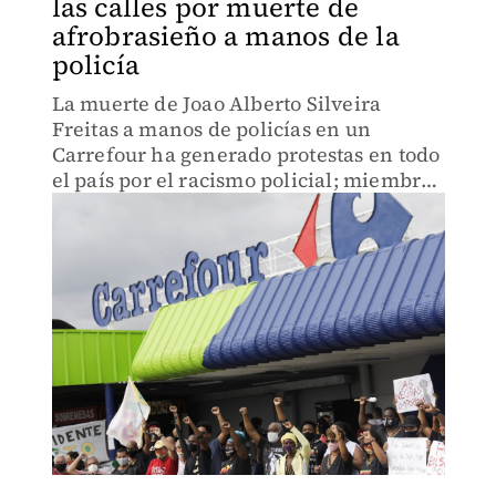
las calles por muerte de
afrobrasieño a manos de la
policía
La muerte de Joao Alberto Silveira
Freitas a manos de policías en un
Carrefour ha generado protestas en todo
el país por el racismo policial; miembros
de extrema derecha han desacreditado
las marchas por sus antecedentes
penales.