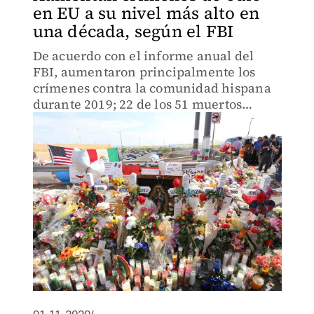
en EU a su nivel más alto en
una década, según el FBI
De acuerdo con el informe anual del
FBI, aumentaron principalmente los
crímenes contra la comunidad hispana
durante 2019; 22 de los 51 muertos
totales por este delito el año pasado
están vinculados al tiroteo ocurrido en
El Paso, Texas.