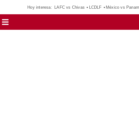
Hoy interesa:
LAFC vs Chivas
LCDLF
México vs Pana