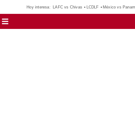
Hoy interesa:
LAFC vs Chivas
LCDLF
México vs Pana