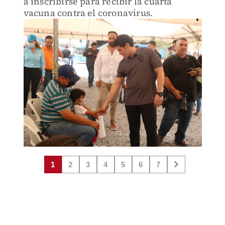
a inscribirse para recibir la cuarta
vacuna contra el coronavirus.
1
2
3
4
5
6
7