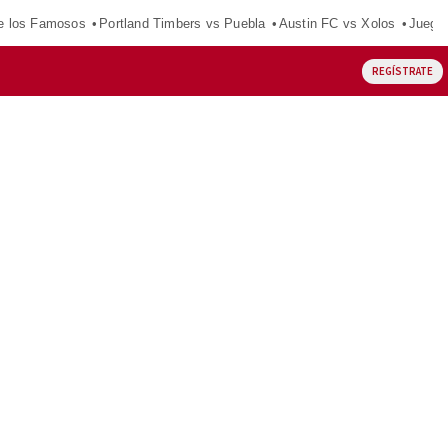
e los Famosos
Portland Timbers vs Puebla
Austin FC vs Xolos
Juego
REGÍSTRATE