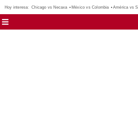
Hoy interesa:
Chicago vs Necaxa
México vs Colombia
América vs S