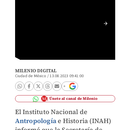
Encuent
Cortesí
MILENIO DIGITAL
Ciudad de México
/
13.08.2023 09:41:00
Únete al canal de Milenio
El Instituto Nacional de
Antropología
e Historia (INAH)
informó que la Secretaría de