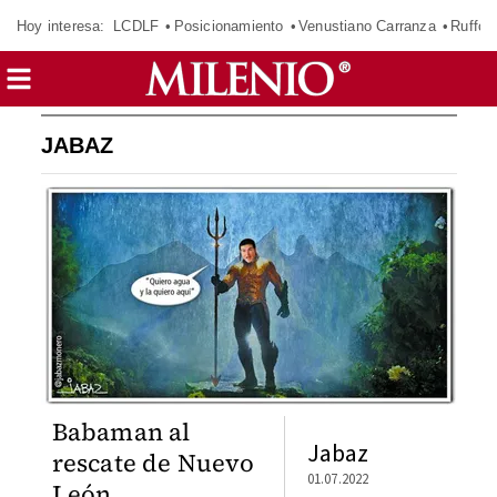
Hoy interesa:
LCDLF
Posicionamiento
Venustiano Carranza
Ruffo 
JABAZ
Babaman al
Jabaz
rescate de Nuevo
01.07.2022
León