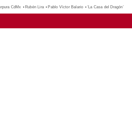
púrpura CdMx
Rubén Lira
Pablo Víctor Balario
‘La Casa del Dragón’