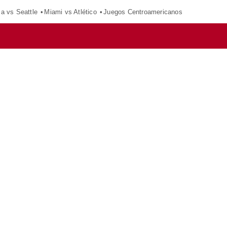
ca vs Seattle
Miami vs Atlético
Juegos Centroamericanos