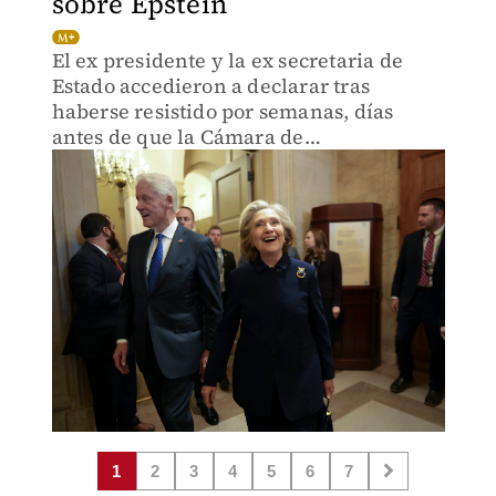
sobre Epstein
El ex presidente y la ex secretaria de
Estado accedieron a declarar tras
haberse resistido por semanas, días
antes de que la Cámara de
Representantes votara a favor de
declararlos en desacato.
1
2
3
4
5
6
7