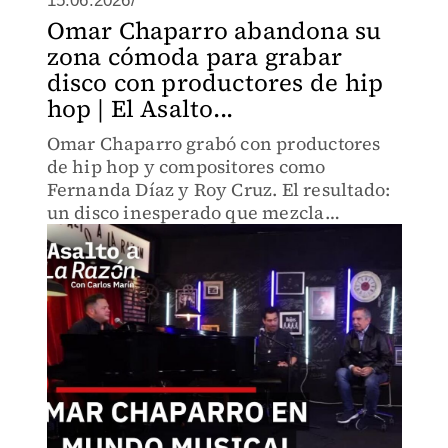
15.06.2026/
Omar Chaparro abandona su
zona cómoda para grabar
disco con productores de hip
hop | El Asalto...
Omar Chaparro grabó con productores
de hip hop y compositores como
Fernanda Díaz y Roy Cruz. El resultado:
un disco inesperado que mezcla
rancheras, salsa y blues ranchero. Un
homenaje a la mujer y la música clásica
saliendo de su zona cómoda.