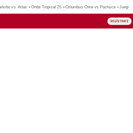
rlotte vs. Atlas
Onda Tropical 25
Columbus Crew vs Pachuca
Juegos
REGÍSTRATE