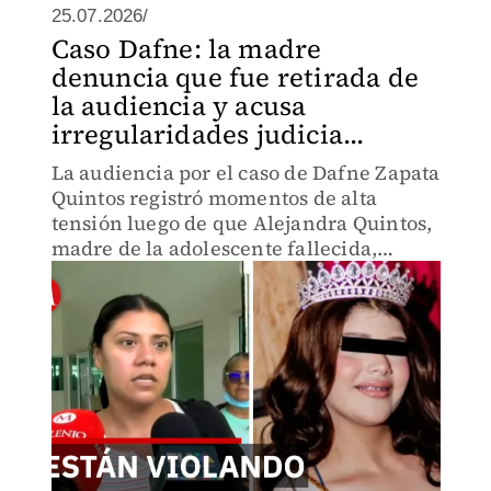
25.07.2026/
Caso Dafne: la madre
denuncia que fue retirada de
la audiencia y acusa
irregularidades judicia...
La audiencia por el caso de Dafne Zapata
Quintos registró momentos de alta
tensión luego de que Alejandra Quintos,
madre de la adolescente fallecida,
denunciara públicamente presuntas
irregularidades dentro del proceso
judicial.