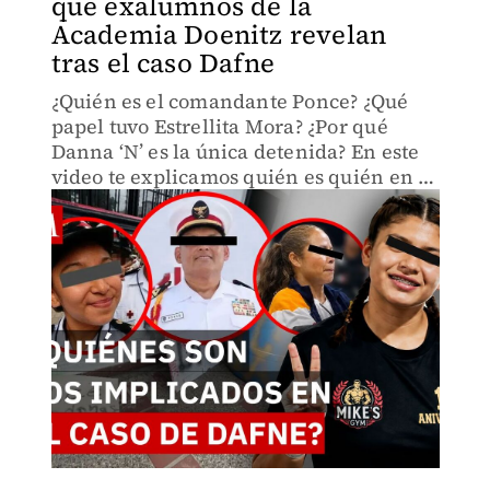
que exalumnos de la
Academia Doenitz revelan
tras el caso Dafne
¿Quién es el comandante Ponce? ¿Qué
papel tuvo Estrellita Mora? ¿Por qué
Danna ‘N’ es la única detenida? En este
video te explicamos quién es quién en el
caso Dafne, la menor que murió tras
asistir al campamento de la Academia
Militarizada Doenitz.