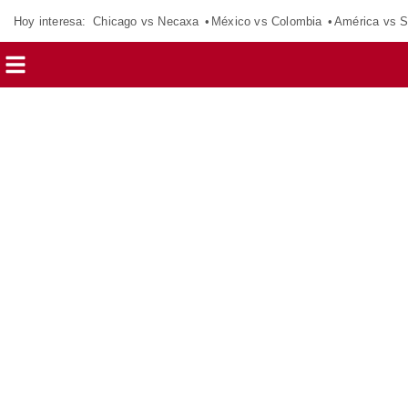
Hoy interesa:
Chicago vs Necaxa
México vs Colombia
América vs S