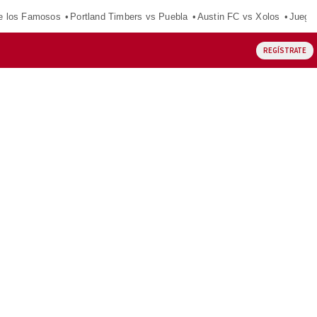
e los Famosos
Portland Timbers vs Puebla
Austin FC vs Xolos
Juego
REGÍSTRATE