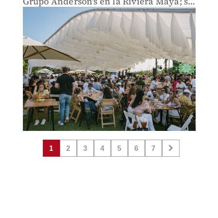
Grupo Anderson's en la Riviera Maya; se
desarrolló en medio de una atmósfera
de sana competencia y camaradería
1
2
3
4
5
6
7