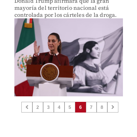
Donald Trump afirmara que la gran
mayoría del territorio nacional está
controlada por los cárteles de la droga.
2
3
4
5
6
7
8