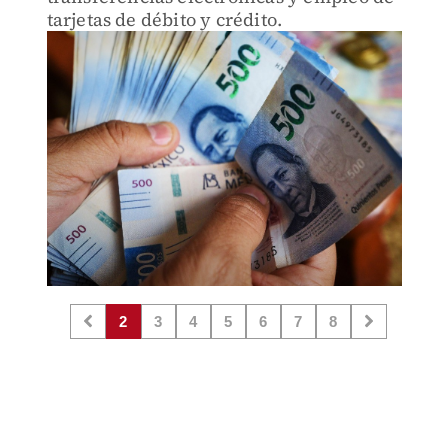
tarjetas de débito y crédito.
2
3
4
5
6
7
8