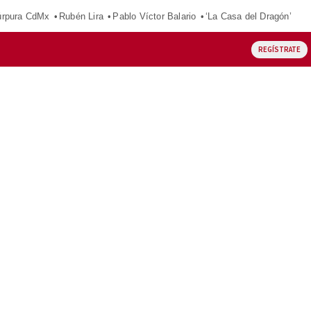
púrpura CdMx
Rubén Lira
Pablo Víctor Balario
‘La Casa del Dragón’
REGÍSTRATE