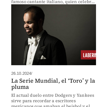
famoso cantante italiano, quien celebró
30 años de carrera en su tierra.
26.10.2024/
La Serie Mundial, el ‘Toro’ y la
pluma
El actual duelo entre Dodgers y Yankees
sirve para recordar a escritores
mexicanos que amaban el beisbol y el