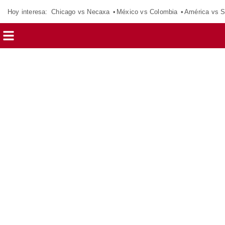
Hoy interesa:
Chicago vs Necaxa
México vs Colombia
América vs S