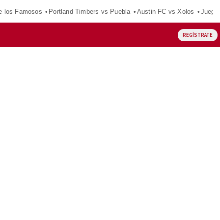
e los Famosos
Portland Timbers vs Puebla
Austin FC vs Xolos
Juego
REGÍSTRATE