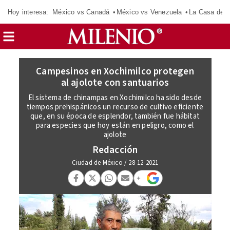
Hoy interesa:
México vs Canadá
México vs Venezuela
La Casa de 
Campesinos en Xochimilco protegen
al ajolote con santuarios
El sistema de chinampas en Xochimilco ha sido desde
tiempos prehispánicos un recurso de cultivo eficiente
que, en su época de esplendor, también fue hábitat
para especies que hoy están en peligro, como el
ajolote
Redacción
Ciudad de México
/
28-12-2021