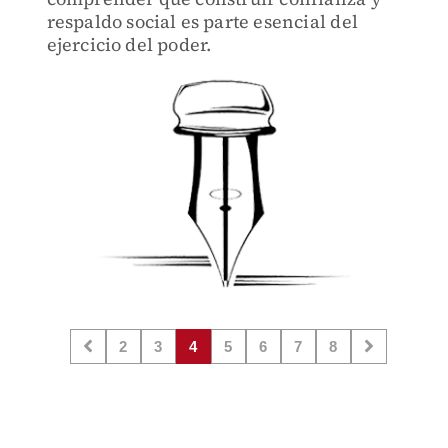
respaldo social es parte esencial del
ejercicio del poder.
2
3
4
5
6
7
8