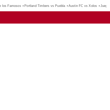
e los Famosos
Portland Timbers vs Puebla
Austin FC vs Xolos
Juego