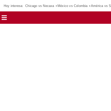
Hoy interesa:
Chicago vs Necaxa
México vs Colombia
América vs S