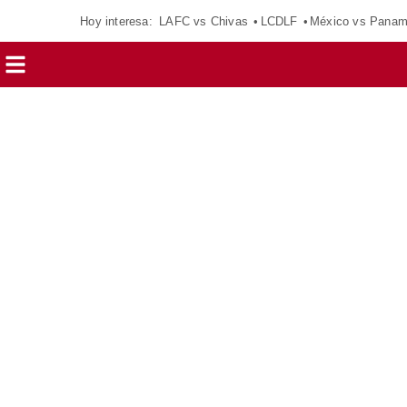
Hoy interesa:
LAFC vs Chivas
LCDLF
México vs Pana