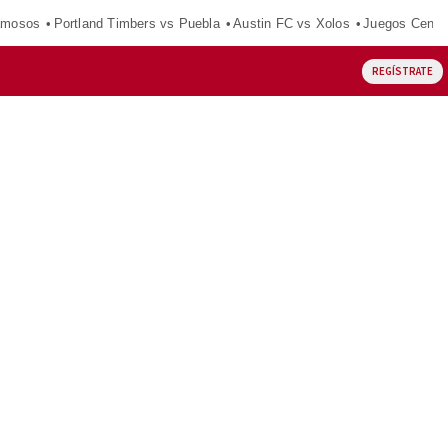
amosos
Portland Timbers vs Puebla
Austin FC vs Xolos
Juegos Centr
REGÍSTRATE