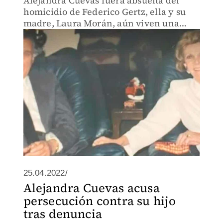
Alejandra Cuevas fuera absuelta del
homicidio de Federico Gertz, ella y su
madre, Laura Morán, aún viven una
situación demasiado complicada, a la
última no le han devuelto la pensión a la
que tiene derecho.
25.04.2022/
Alejandra Cuevas acusa
persecución contra su hijo
tras denuncia