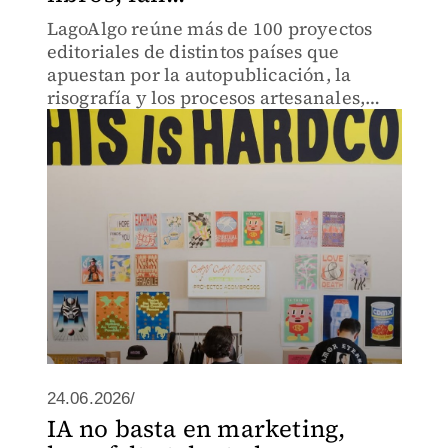
LagoAlgo reúne más de 100 proyectos
editoriales de distintos países que
apuestan por la autopublicación, la
risografía y los procesos artesanales,
demostrando que imprimir sigue siendo
un espacio para la creatividad, la
memoria y el diálogo
24.06.2026/
IA no basta en marketing,