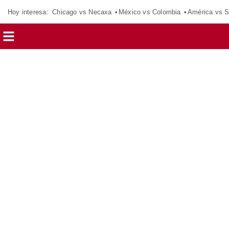
Hoy interesa:
Chicago vs Necaxa
México vs Colombia
América vs S