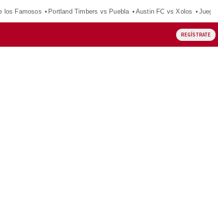
e los Famosos
Portland Timbers vs Puebla
Austin FC vs Xolos
Juego
REGÍSTRATE