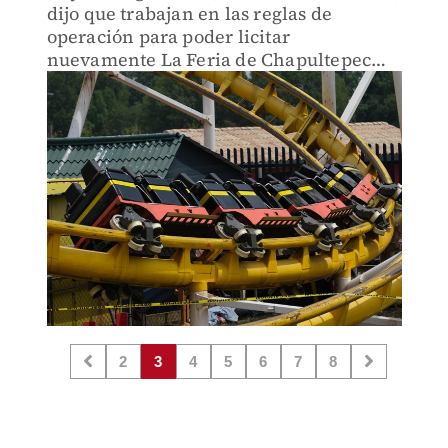
dijo que trabajan en las reglas de
operación para poder licitar
nuevamente La Feria de Chapultepec
para que puedan regresar a sus trabajos.
2
3
4
5
6
7
8