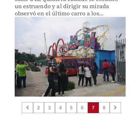
un estruendo y al dirigir su mirada
observó en el último carro a los
lesionados.
2
3
4
5
6
7
8