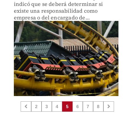
indicó que se deberá determinar si
existe una responsabilidad como
empresa o del encargado de
mantenimiento, permisos, compra de
refacciones, entre otros.
2
3
4
5
6
7
8