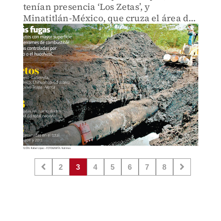
tenían presencia ‘Los Zetas’, y
Minatitlán-México, que cruza el área de
Puebla con más tomas clandestinas.
2
3
4
5
6
7
8