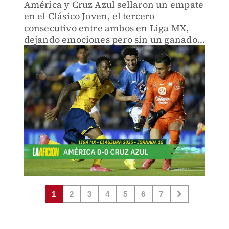
América y Cruz Azul sellaron un empate
en el Clásico Joven, el tercero
consecutivo entre ambos en Liga MX,
dejando emociones pero sin un ganador
definitivo.
1
2
3
4
5
6
7