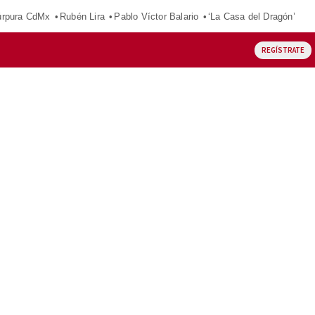
púrpura CdMx
Rubén Lira
Pablo Víctor Balario
‘La Casa del Dragón’
REGÍSTRATE