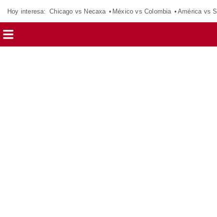
Hoy interesa:
Chicago vs Necaxa
México vs Colombia
América vs S