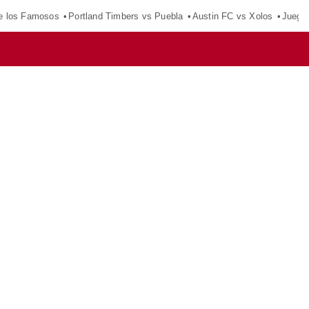
e los Famosos
Portland Timbers vs Puebla
Austin FC vs Xolos
Juego