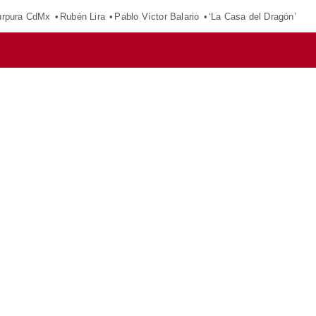
púrpura CdMx
Rubén Lira
Pablo Víctor Balario
‘La Casa del Dragón’