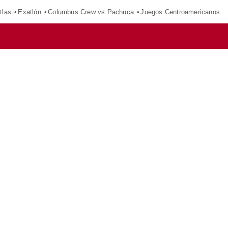
tlas
Exatlón
Columbus Crew vs Pachuca
Juegos Centroamericanos