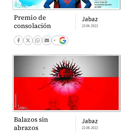
Premio de
Jabaz
consolación
23.06.2022
Balazos sin
Jabaz
abrazos
22.06.2022