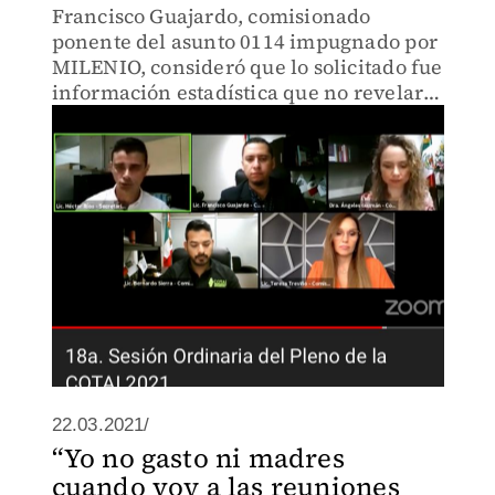
Francisco Guajardo, comisionado
ponente del asunto 0114 impugnado por
MILENIO, consideró que lo solicitado fue
información estadística que no revelaría
ningún dato confidencial, por lo que no
puede ser catalogada como reservada o
confidencial.
22.03.2021/
“Yo no gasto ni madres
cuando voy a las reuniones