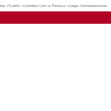
tlas
Exatlón
Columbus Crew vs Pachuca
Juegos Centroamericanos