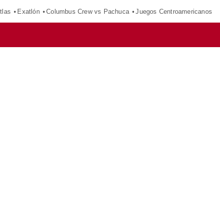
tlas
Exatlón
Columbus Crew vs Pachuca
Juegos Centroamericanos