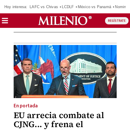
Hoy interesa:
LAFC vs Chivas
LCDLF
México vs Panamá
Nomina
REGÍSTRATE
En portada
EU arrecia combate al
CJNG... y frena el